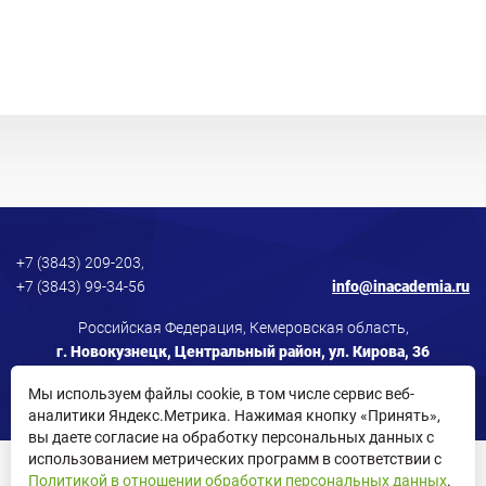
+7 (3843) 209-203,
+7 (3843) 99-34-56
info@inacademia.ru
Российская Федерация, Кемеровская область,
г. Новокузнецк, Центральный район, ул. Кирова, 36
Мы используем файлы cookie, в том числе сервис веб-
аналитики Яндекс.Метрика. Нажимая кнопку «Принять»,
вы даете согласие на обработку персональных данных с
использованием метрических программ в соответствии с
Политика в отношении обработки персональных данных
Политикой в отношении обработки персональных данных
.