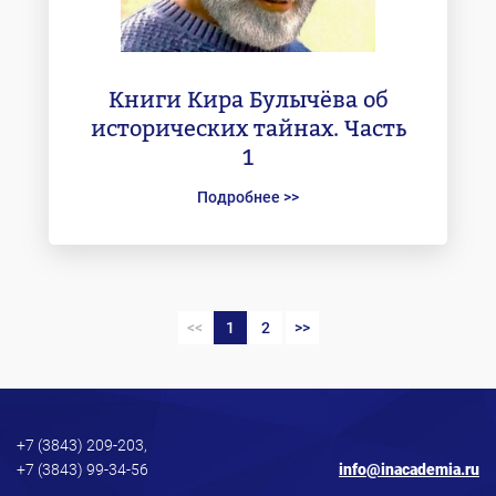
Книги Кира Булычёва об
исторических тайнах. Часть
1
Подробнее >>
<<
1
2
>>
+7 (3843) 209-203,
+7 (3843) 99-34-56
info@inacademia.ru