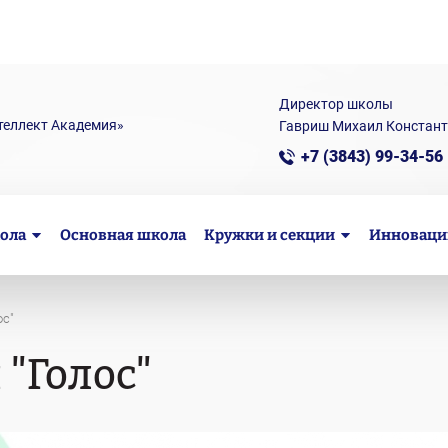
Директор школы
теллект Академия»
Гавриш Михаил Констан
+7 (3843) 99-34-56
ола
Основная школа
Кружки и секции
Инноваци
ос"
 "Голос"