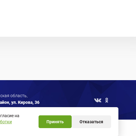
ская область,
йон, ул. Кирова, 36
гласие на
аботки
Принять
Отказаться
метрические программы