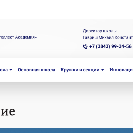
Директор школы
теллект Академия»
Гавриш Михаил Констан
+7 (3843) 99-34-56
ола
Основная школа
Кружки и секции
Инноваци
ние