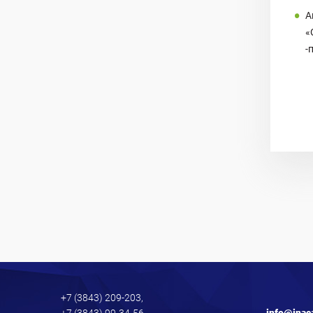
А
«
-
+7 (3843) 209-203,