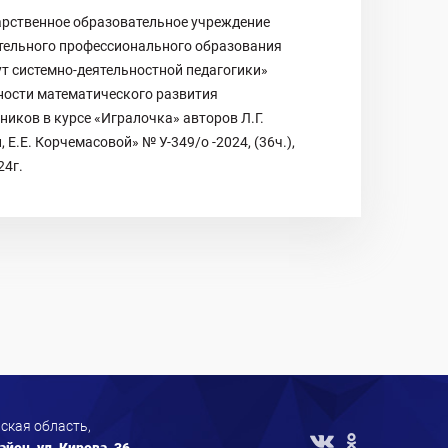
арственное образовательное учреждение
тельного профессионального образования
т системно-деятельностной педагогики»
ности математического развития
иков в курсе «Игралочка» авторов Л.Г.
, Е.Е. Корчемасовой» № У-349/о -2024, (36ч.),
24г.
ская область,