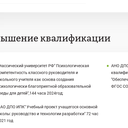
вышение квалификации
лассический университет РФ" Психологическая
АНО ДПО
омпетентность классного руководителя и
квалифи
кольного учителя как основа создания
"Обеспе
сихологически благоприятной образовательной
ФГОС СОО
реды для детей",144 часа 2024год;
АО ДПО ИПК" Учебный проект учащегося основной
колы: руководство и технологии разработки" 72 час
021 год