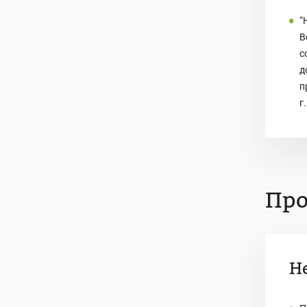
“
В
с
д
п
г
Про
Н