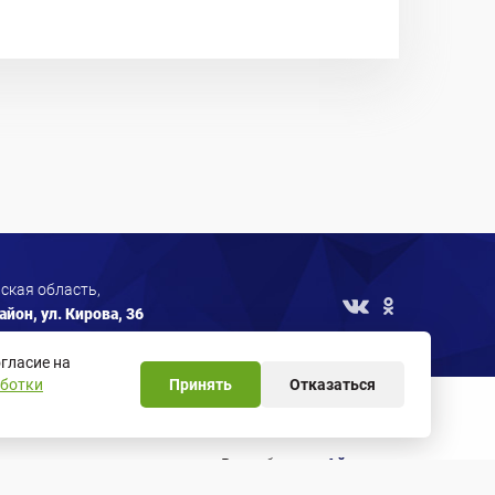
ская область,
йон, ул. Кирова, 36
гласие на
аботки
Принять
Отказаться
метрические программы
Разработка —
Айти сити