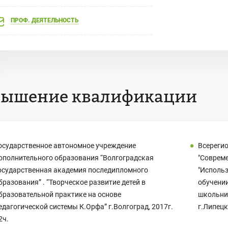
ПРОФ. ДЕЯТЕЛЬНОСТЬ
вышение квалификации
осударственное автономное учреждение
Всереги
ополнительного образования “Волгоградская
"Совреме
осударственная академия последипломного
"Использ
бразования” . “Творческое развитие детей в
обучени
бразовательной практике на основе
школьни
едагогической системы К.Орфа” г.Волгоград, 2017г.
г.Липецк
2ч.