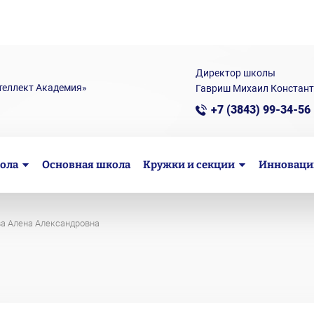
Директор школы
теллект Академия»
Гавриш Михаил Констан
+7 (3843) 99-34-56
ола
Основная школа
Кружки и секции
Инноваци
а Алена Александровна