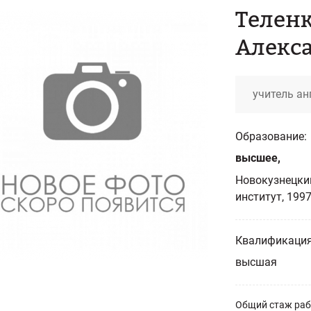
Телен
Алекс
учитель ан
Образование:
высшее,
Новокузнецки
институт, 199
Квалификация
высшая
Общий стаж ра