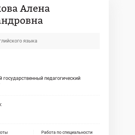
кова Алена
андровна
глийского языка
й государственный педагогический
7
:
боты
Работа по специальности