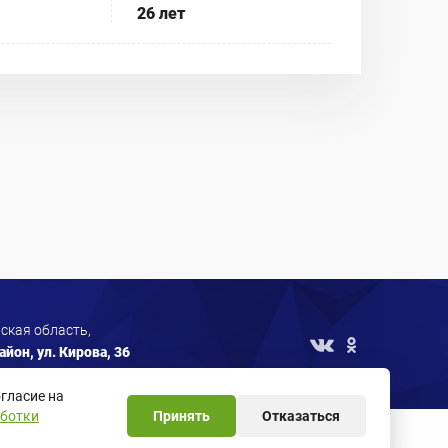
26 лет
ская область,
йон, ул. Кирова, 36
гласие на
аботки
Принять
Отказаться
метрические программы