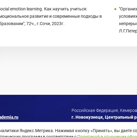
Social emotion learning. Как научить учиться:
"Организ
моциональное развитие и современные подходы в
условия
бразовании", 72ч., г.Сочи, 2023г.
непрерыв
Л.Г.Петер
Российская Федерация, Кемеров
ademia.ru
г. Новокузнецк, Центральный ра
аналитики Яндекс.Метрика. Нажимая кнопку «Принять», вы даете со
трических программ в соответствии с
Политикой в отношении обр