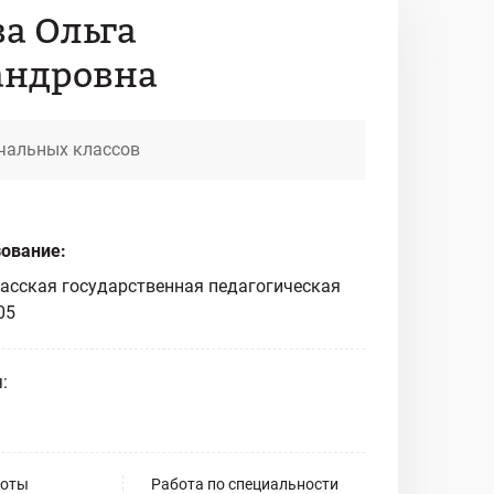
а Ольга
андровна
ачальных классов
ование:
асская государственная педагогическая
05
:
боты
Работа по специальности