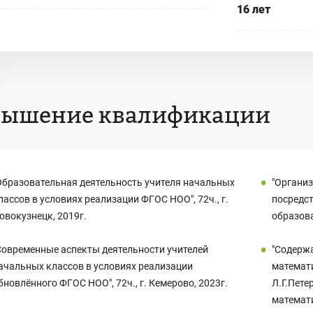
16 лет
вышение квалификации
Образовательная деятельность учителя начальных
"Органи
лассов в условиях реализации ФГОС НОО", 72ч., г.
посредс
овокузнецк, 2019г.
образова
Современные аспекты деятельности учителей
"Содержа
ачальных классов в условиях реализации
математ
бновлённого ФГОС НОО", 72ч., г. Кемерово, 2023г.
Л.Г.Пете
математи