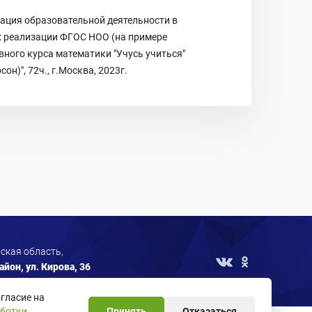
ация образовательной деятельности в
х реализации ФГОС НОО (на примере
ного курса математики "Учусь учиться"
сон)", 72ч., г.Москва, 2023г.
ская область,
йон, ул. Кирова, 36
гласие на
аботки
Принять
Отказаться